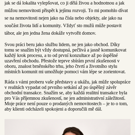
jak se dá lokalita vylepšovat, co ji dělá živou a hodnotnou a jak
můžou nemovitosti přispět k jejímu rozvoji. To mi pomohlo dívat
se na nemovitosti
nejen jako na čísla nebo objekty, ale jako na
součást života lidí a komunity
. Vždyť sto mužů může postavit
tábor, ale jen jedna žena dokáže vytvořit domov.
Svou práci beru jako
službu lidem
, ne jen jako obchod. Díky
tomu se snažím být vždy dostupná, pečlivá a jasně komunikovat
každý krok procesu, a to od první konzultace až po úspěšné
uzavření obchodu. Přestože teprve sbírám první zkušenosti v
oboru,
znalost brněnského trhu
, jeho čtvrtí a životního stylu
místních komunit mi umožňuje pomoci vám lépe se zorientovat.
Ráda s vámi proberu vaše představy a ukážu, jak může spolupráce
v realitách vypadat od prvního setkání až po úspěšný závěr
obchodní transakce. Snažím se, aby každá realitní transakce byla
pro Vás
příjemnou zkušeností
, ne jen administrativní záležitostí.
Moje práce není pouze o prodaných nemovitostech – je to o tom,
aby klienti odcházeli spokojeni a doporučili mě dál.