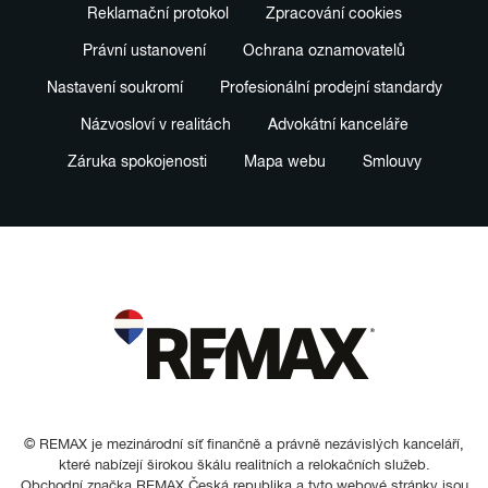
Reklamační protokol
Zpracování cookies
Právní ustanovení
Ochrana oznamovatelů
Nastavení soukromí
Profesionální prodejní standardy
Názvosloví v realitách
Advokátní kanceláře
Záruka spokojenosti
Mapa webu
Smlouvy
© REMAX je mezinárodní síť finančně a právně nezávislých kanceláří,
které nabízejí širokou škálu realitních a relokačních služeb.
Obchodní značka REMAX Česká republika a tyto webové stránky jsou