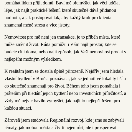
pomáhat lidem
přijít domů
. Baví mě přemýšlet, jak věci udělat
lépe, jak najít praktické řešení, které skutečně dává přidanou
hodnotu, a jak postupovat tak, aby každý krok pro klienta
znamenal méně stresu a více jistoty.
Nemovitost pro mě není jen transakce, je to
příběh místa, které
může změnit život
. Ráda pomůžu i Vám najít prostor, kde se
budete cítit doma, nebo najít způsob, jak Vaši nemovitost prodat s
nejlepším možným výsledkem.
K realitám jsem se dostala úplně přirozeně. Nejdřív jsem
hledala
vlastní bydlení v Brně
a poznávala, jak se jednotlivé lokality liší a
co skutečně znamenají pro život. Během toho jsem pomáhala i
přátelům při hledání jejich bydlení nebo
investičních příležitostí
, a
vždy mě nejvíc bavilo vymýšlet, jak najít to nejlepší řešení pro
každou situaci.
Zároveň jsem studovala
Regionální rozvoj
, kde jsme se zabývali
tématy, jak mohou města a čtvrti nejen růst, ale i prosperovat —