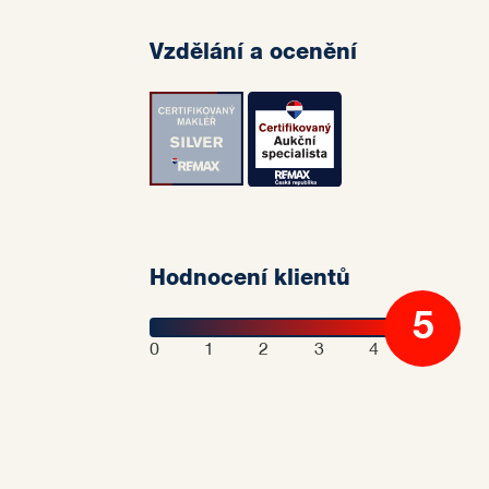
Vzdělání a ocenění
Hodnocení klientů
5
0
1
2
3
4