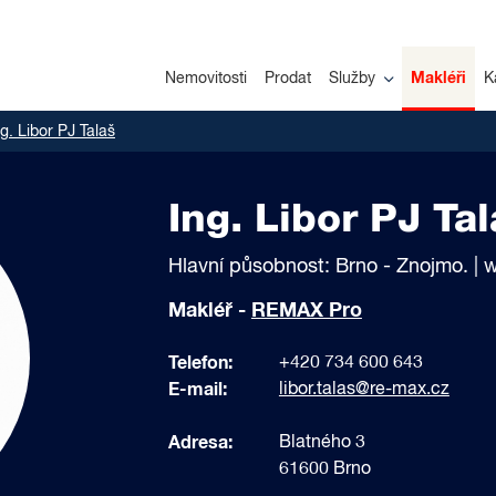
Nemovitosti
Prodat
Služby
Makléři
K
ng. Libor PJ Talaš
Ing. Libor PJ Ta
Hlavní působnost: Brno - Znojmo. | 
Makléř -
REMAX Pro
Telefon:
+420 734 600 643
E-mail:
libor.talas@re-max.cz
Adresa:
Blatného 3
61600 Brno