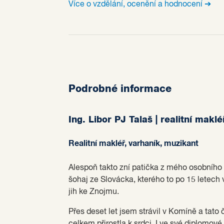
Více o vzdělání, ocenění a hodnocení ➔
Podrobné informace
Ing. Libor PJ Talaš | realitní makl
Realitní makléř, varhaník, muzikant
Alespoň takto zní patička z mého osobního
šohaj ze Slovácka, kterého to po 15 letech 
jih ke Znojmu.
Přes deset let jsem strávil v Komíně a tato
celkem přirostla k srdci. I ve své diplomov