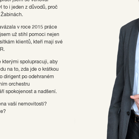
l to i jeden z důvodů, proč
 Žabinách.
vázala v roce 2015 práce
jsem už stihl pomoci nejen
ítkám klientů, kteří mají své
ČR.
e kterými spolupracuji, aby
du na to, zda jde o krátkou
ako dirigent po odehraném
tním orchestru
áří spokojenost a nadšení.
ena vaší nemovitosti?
te?