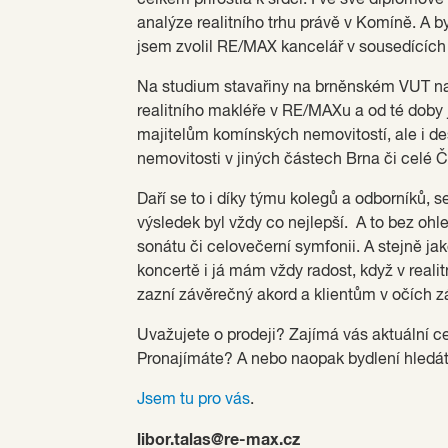
analýze realitního trhu právě v Komíně. A by
jsem zvolil RE/MAX kancelář v sousedících
Na studium stavařiny na brněnském VUT na
realitního makléře v RE/MAXu a od té doby 
majitelům komínských nemovitostí, ale i des
nemovitosti v jiných částech Brna či celé 
Daří se to i díky týmu kolegů a odborníků, s
výsledek byl vždy co nejlepší. A to bez ohle
sonátu či celovečerní symfonii. A stejně j
koncertě i já mám vždy radost, když v reali
zazní závěrečný akord a klientům v očích z
Uvažujete o prodeji? Zajímá vás aktuální c
Pronajímáte? A nebo naopak bydlení hledá
Jsem tu pro vás
.
libor.talas@re-max.cz