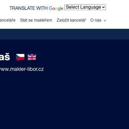
TRANSLATE WITH
Powered by
anceláře
Stát se makléřem
Založit kancelář
O nás
laš
www.makler-libor.cz