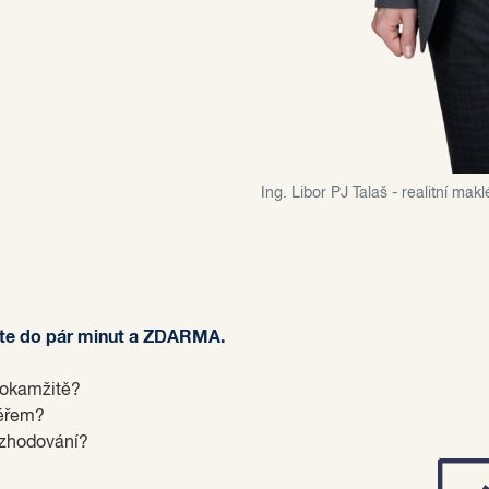
Ing. Libor PJ Talaš - realitní makl
áte do pár minut a ZDARMA.
 okamžitě?
léřem?
ozhodování?