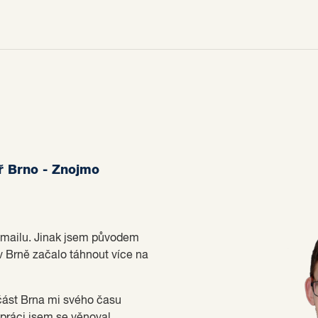
éř Brno - Znojmo
 mailu. Jinak jsem původem
v Brně začalo táhnout více na
 část Brna mi svého času
é práci jsem se věnoval