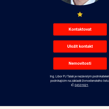
Kontaktovat
Uložit kontakt
Nemovitosti
Ing. Libor PJ Talaš je nezávislým podnikatele
podnikajícím na základě živnostenského listu
IČ
04531621
.