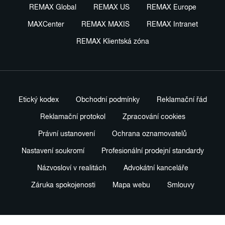
REMAX Global
REMAX US
REMAX Europe
MAXCenter
REMAX MAXIS
REMAX Intranet
REMAX Klientská zóna
Etický kodex
Obchodní podmínky
Reklamační řád
Reklamační protokol
Zpracování cookies
Právní ustanovení
Ochrana oznamovatelů
Nastavení soukromí
Profesionální prodejní standardy
Názvosloví v realitách
Advokátní kanceláře
Záruka spokojenosti
Mapa webu
Smlouvy