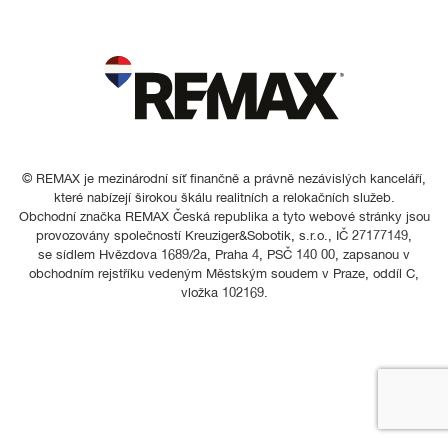
© REMAX je mezinárodní síť finančně a právně nezávislých kanceláří,
které nabízejí širokou škálu realitních a relokačních služeb.
Obchodní značka REMAX Česká republika a tyto webové stránky jsou
provozovány společností Kreuziger&Sobotik, s.r.o., IČ 27177149,
se sídlem Hvězdova 1689/2a, Praha 4, PSČ 140 00, zapsanou v
obchodním rejstříku vedeným Městským soudem v Praze, oddíl C,
vložka 102169.