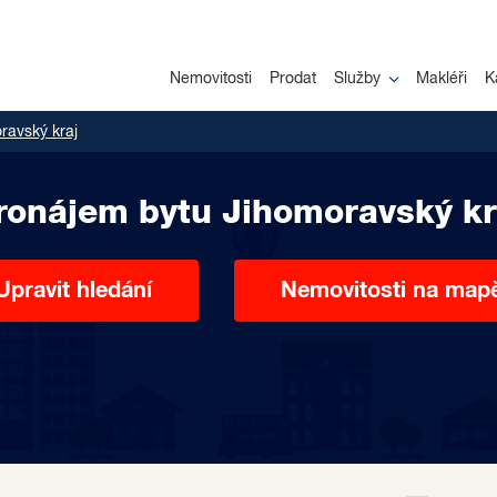
Nemovitosti
Prodat
Služby
Makléři
K
ravský kraj
ronájem bytu Jihomoravský kr
Upravit hledání
Nemovitosti na map