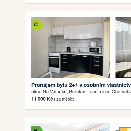
C
Pronájem bytu 2+1 v osobním vlastnictví
C
ulice Na Valtické, Břeclav – část obce Charvát
11 000 Kč
( za měsíc)