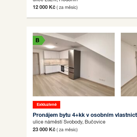
ulice Lužní, Hodonín
12 000 Kč
( za měsíc)
B
Exkluzivně
B
Pronájem bytu 4+kk v osobním vlastnict
ulice náměstí Svobody, Bučovice
23 000 Kč
( za měsíc)