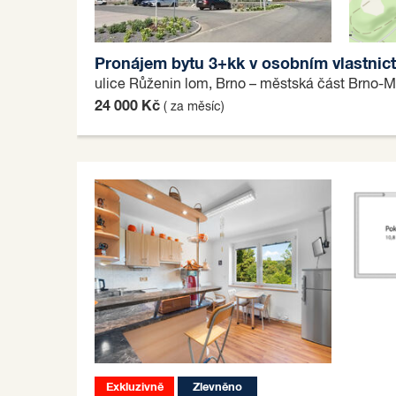
Pronájem bytu 3+kk v osobním vlastnict
A
ulice Růženin lom, Brno – městská část Brno-
24 000 Kč
( za měsíc)
Exkluzivně
Zlevněno