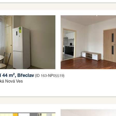
 44 m², Břeclav
(ID 163-NP05519)
ská Nová Ves