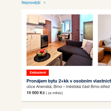
Nejnovější
Exkluzivně
Pronájem bytu 2+kk v osobním vlastnict
ulice Anenská, Brno – městská část Brno-střed
18 900 Kč
( za měsíc)