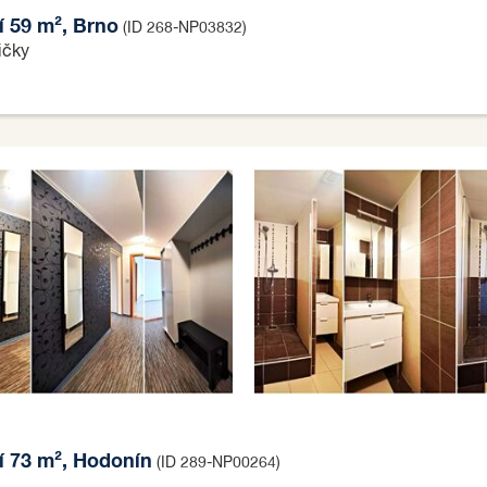
í 59 m², Brno
(ID 268-NP03832)
ičky
í 73 m², Hodonín
(ID 289-NP00264)