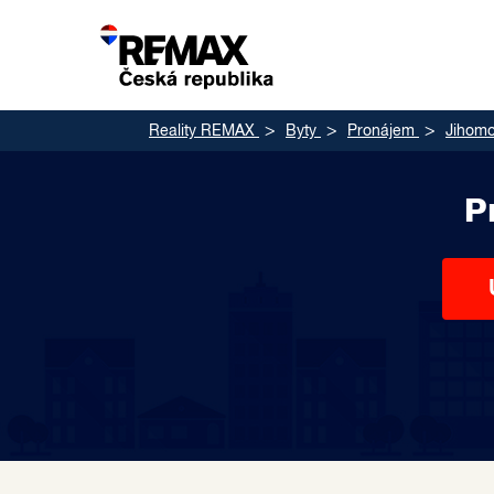
Reality REMAX
Byty
Pronájem
Jihomo
P