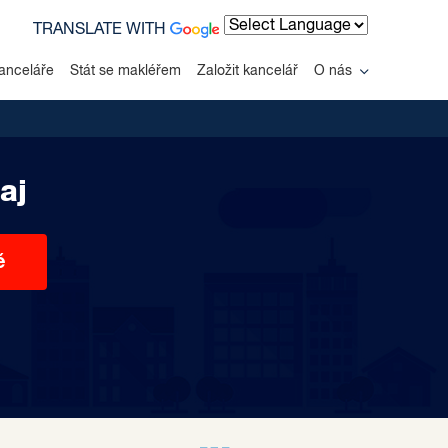
TRANSLATE WITH
Powered by
anceláře
Stát se makléřem
Založit kancelář
O nás
aj
ě