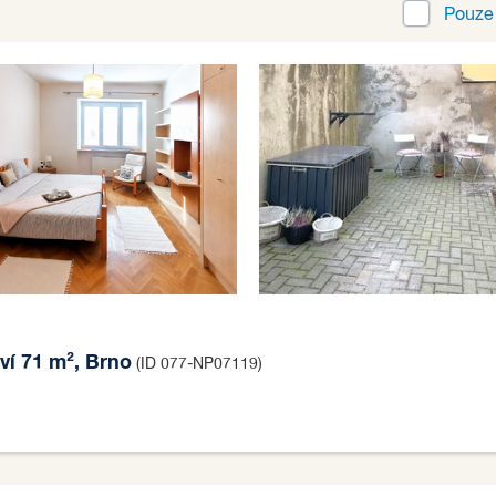
Pouz
ví 71 m², Brno
(ID 077-NP07119)