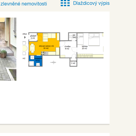
Dlaždicový výpis
e
zlevněné
nemovitosti