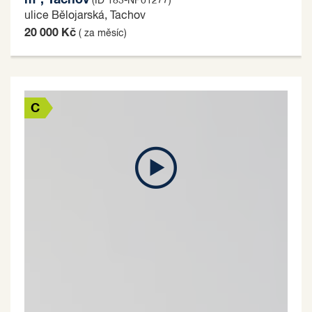
m², Tachov
(ID 183-NP01277)
ulice Bělojarská, Tachov
20 000 Kč
( za měsíc)
C