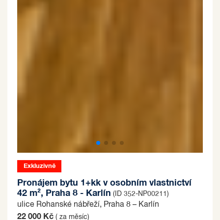
Exkluzivně
Pronájem bytu 1+kk v osobním vlastnictví
42 m², Praha 8 - Karlín
(ID 352-NP00211)
ulice Rohanské nábřeží, Praha 8 – Karlín
22 000 Kč
( za měsíc)