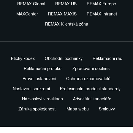
REMAX Global
REMAX US
REMAX Europe
MAXCenter
REMAX MAXIS
REMAX Intranet
REMAX Klientská zóna
Etický kodex
Obchodní podmínky
Reklamační řád
Reklamační protokol
Zpracování cookies
Právní ustanovení
Ochrana oznamovatelů
Nastavení soukromí
Profesionální prodejní standardy
Názvosloví v realitách
Advokátní kanceláře
Záruka spokojenosti
Mapa webu
Smlouvy