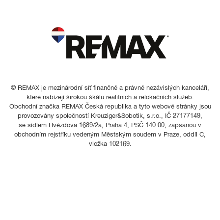
© REMAX je mezinárodní síť finančně a právně nezávislých kanceláří,
které nabízejí širokou škálu realitních a relokačních služeb.
Obchodní značka REMAX Česká republika a tyto webové stránky jsou
provozovány společností Kreuziger&Sobotik, s.r.o., IČ 27177149,
se sídlem Hvězdova 1689/2a, Praha 4, PSČ 140 00, zapsanou v
obchodním rejstříku vedeným Městským soudem v Praze, oddíl C,
vložka 102169.