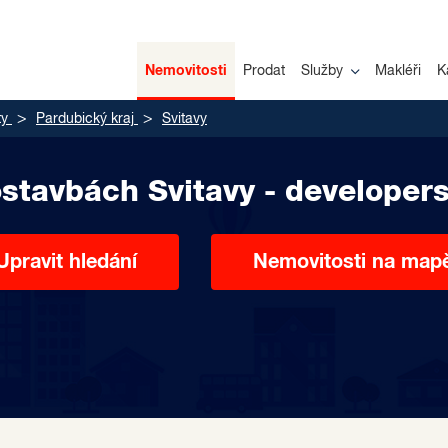
Nemovitosti
Prodat
Služby
Makléři
K
ty
Pardubický kraj
Svitavy
ostavbách Svitavy - developers
Upravit hledání
Nemovitosti na map