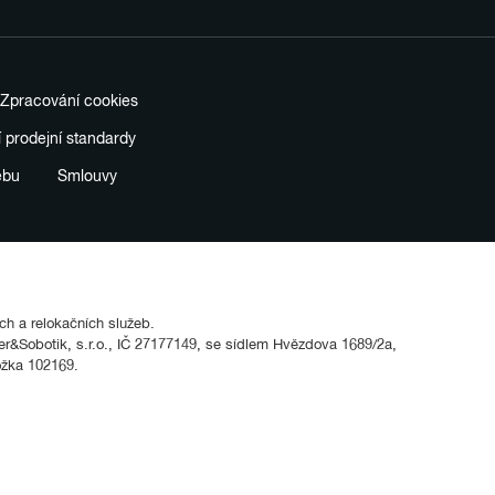
Zpracování cookies
í prodejní standardy
ebu
Smlouvy
ích a relokačních služeb.
&Sobotik, s.r.o., IČ 27177149, se sídlem Hvězdova 1689/2a,
ožka 102169.