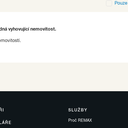
Pouz
ádná vyhovující nemovitost.
emovitostí.
ŘI
SLUŽBY
Proč REMAX
LÁŘE