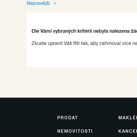
Nejnovější
Dle Vámi vybraných kritérií nebyla nalezena ž
Zkuste upravit Váš filtr tak, aby zahrnoval více n
PRODAT
MAKLÉ
NEMOVITOSTI
KANCE