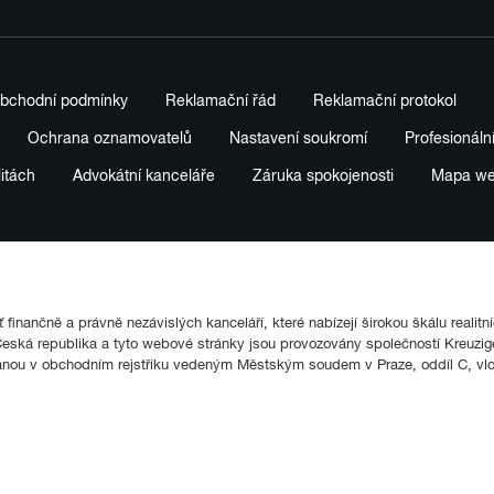
bchodní podmínky
Reklamační řád
Reklamační protokol
Ochrana oznamovatelů
Nastavení soukromí
Profesionáln
litách
Advokátní kanceláře
Záruka spokojenosti
Mapa w
finančně a právně nezávislých kanceláří, které nabízejí širokou škálu realitn
ká republika a tyto webové stránky jsou provozovány společností Kreuziger
anou v obchodním rejstříku vedeným Městským soudem v Praze, oddíl C, vl