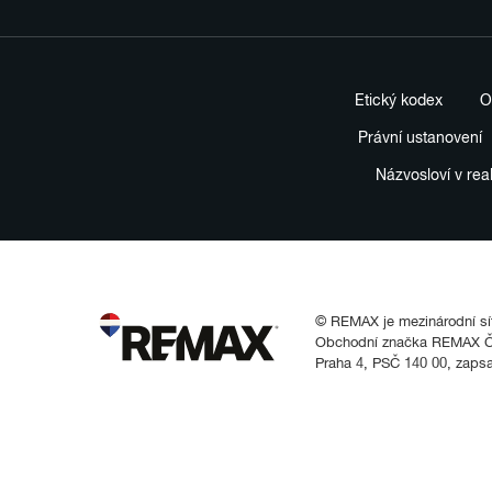
Etický kodex
O
Právní ustanovení
Názvosloví v rea
© REMAX je mezinárodní síť 
Obchodní značka REMAX Čes
Praha 4, PSČ 140 00, zaps