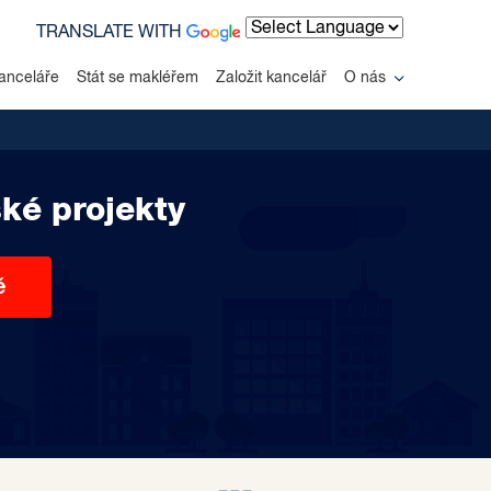
TRANSLATE WITH
Powered by
anceláře
Stát se makléřem
Založit kancelář
O nás
ké projekty
ě