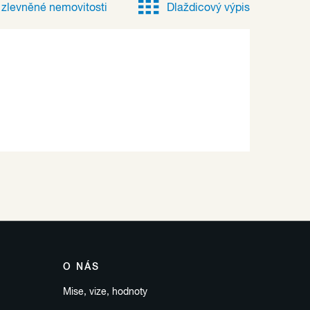
e
zlevněné
nemovitosti
Dlaždicový výpis
O NÁS
Mise, vize, hodnoty