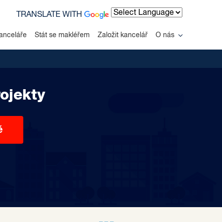
TRANSLATE WITH
Powered by
anceláře
Stát se makléřem
Založit kancelář
O nás
ojekty
ě