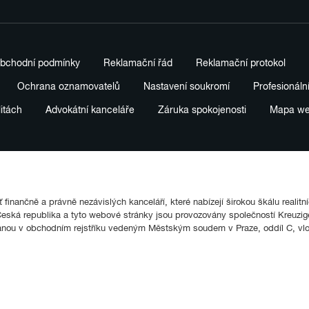
bchodní podmínky
Reklamační řád
Reklamační protokol
Ochrana oznamovatelů
Nastavení soukromí
Profesionáln
litách
Advokátní kanceláře
Záruka spokojenosti
Mapa w
finančně a právně nezávislých kanceláří, které nabízejí širokou škálu realitn
ká republika a tyto webové stránky jsou provozovány společností Kreuziger
anou v obchodním rejstříku vedeným Městským soudem v Praze, oddíl C, vl