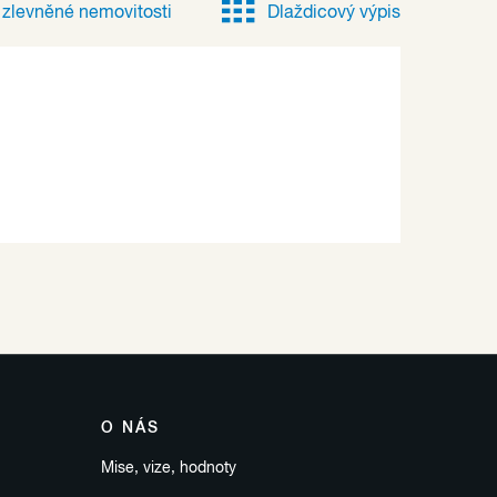
e
zlevněné
nemovitosti
Dlaždicový výpis
O NÁS
Mise, vize, hodnoty