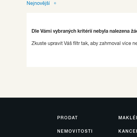
Nejnovější
Dle Vámi vybraných kritérií nebyla nalezena ž
Zkuste upravit Váš filtr tak, aby zahrnoval více n
PRODAT
MAKLÉ
NEMOVITOSTI
KANCE