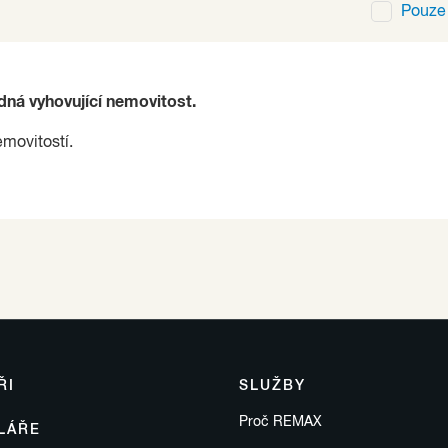
Pouz
ádná vyhovující nemovitost.
emovitostí.
ŘI
SLUŽBY
Proč REMAX
LÁŘE