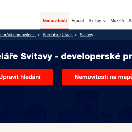
Nemovitosti
Prodat
Služby
Makléři
K
merční nemovitosti
Pardubický kraj
Svitavy
láře Svitavy - developerské pr
Upravit hledání
Nemovitosti na map