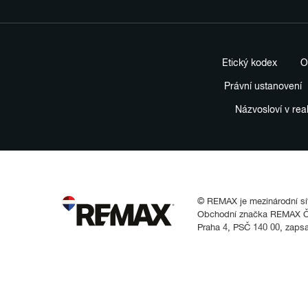
Etický kodex
O
Právní ustanovení
Názvosloví v rea
© REMAX je mezinárodní síť 
Obchodní značka REMAX Čes
Praha 4, PSČ 140 00, zaps