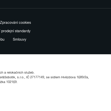
Zpracování cookies
í prodejní standardy
ebu
Smlouvy
ích a relokačních služeb.
&Sobotik, s.r.o., IČ 27177149, se sídlem Hvězdova 1689/2a,
ožka 102169.