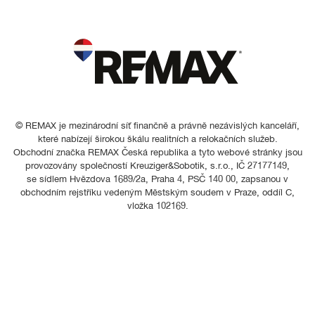
© REMAX je mezinárodní síť finančně a právně nezávislých kanceláří,
které nabízejí širokou škálu realitních a relokačních služeb.
Obchodní značka REMAX Česká republika a tyto webové stránky jsou
provozovány společností Kreuziger&Sobotik, s.r.o., IČ 27177149,
se sídlem Hvězdova 1689/2a, Praha 4, PSČ 140 00, zapsanou v
obchodním rejstříku vedeným Městským soudem v Praze, oddíl C,
vložka 102169.