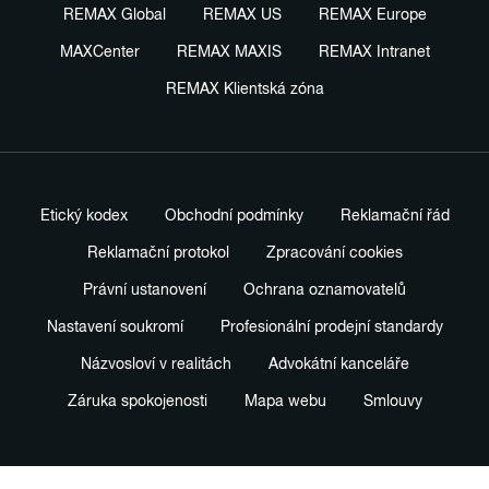
REMAX Global
REMAX US
REMAX Europe
MAXCenter
REMAX MAXIS
REMAX Intranet
REMAX Klientská zóna
Etický kodex
Obchodní podmínky
Reklamační řád
Reklamační protokol
Zpracování cookies
Právní ustanovení
Ochrana oznamovatelů
Nastavení soukromí
Profesionální prodejní standardy
Názvosloví v realitách
Advokátní kanceláře
Záruka spokojenosti
Mapa webu
Smlouvy