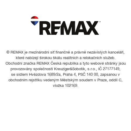
© REMAX je mezinárodní síť finančně a právně nezávislých kanceláří,
které nabízejí širokou škálu realitních a relokačních služeb.
Obchodní značka REMAX Česká republika a tyto webové stránky jsou
provozovány společností Kreuziger&Sobotik, s.r.o., IČ 27177149,
se sídlem Hvězdova 1689/2a, Praha 4, PSČ 140 00, zapsanou v
obchodním rejstříku vedeným Městským soudem v Praze, oddíl C,
vložka 102169.