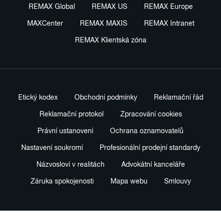
REMAX Global
REMAX US
REMAX Europe
MAXCenter
REMAX MAXIS
REMAX Intranet
REMAX Klientská zóna
Etický kodex
Obchodní podmínky
Reklamační řád
Reklamační protokol
Zpracování cookies
Právní ustanovení
Ochrana oznamovatelů
Nastavení soukromí
Profesionální prodejní standardy
Názvosloví v realitách
Advokátní kanceláře
Záruka spokojenosti
Mapa webu
Smlouvy