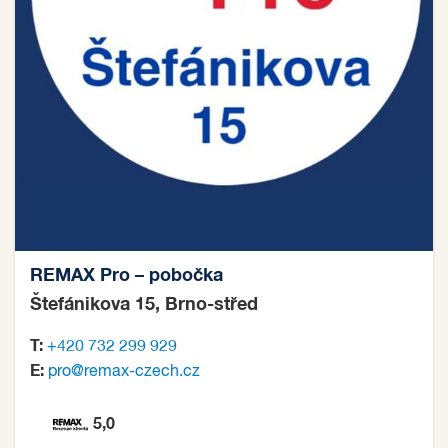
REMAX Pro
– pobočka
Štefánikova 15, Brno-střed
T:
+420 732 299 929
E:
pro@remax-czech.cz
5,0