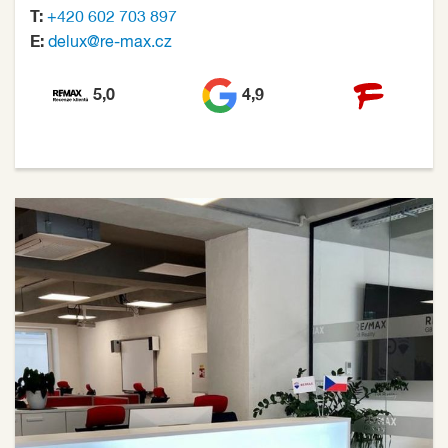
T:
+420 602 703 897
E:
delux@re-max.cz
5,0
4,9