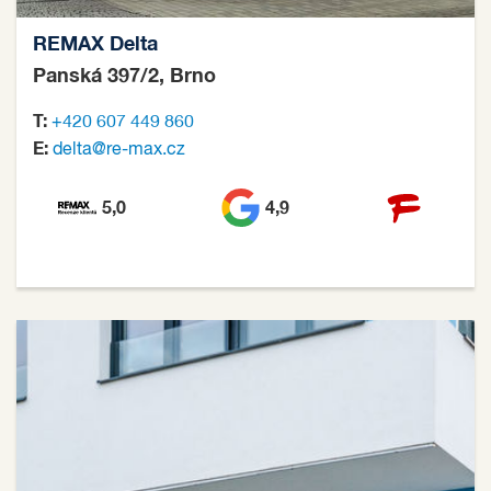
REMAX Delta
Panská 397/2, Brno
T:
+420 607 449 860
E:
delta@re-max.cz
5,0
4,9