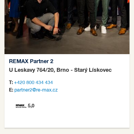
REMAX Partner 2
U Leskavy 764/20, Brno - Starý Lískovec
T:
+420 800 434 434
E:
partner2@re-max.cz
5,0