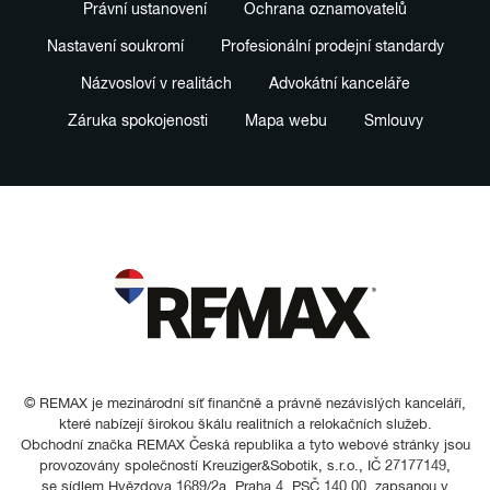
Právní ustanovení
Ochrana oznamovatelů
Nastavení soukromí
Profesionální prodejní standardy
Názvosloví v realitách
Advokátní kanceláře
Záruka spokojenosti
Mapa webu
Smlouvy
© REMAX je mezinárodní síť finančně a právně nezávislých kanceláří,
které nabízejí širokou škálu realitních a relokačních služeb.
Obchodní značka REMAX Česká republika a tyto webové stránky jsou
provozovány společností Kreuziger&Sobotik, s.r.o., IČ 27177149,
se sídlem Hvězdova 1689/2a, Praha 4, PSČ 140 00, zapsanou v