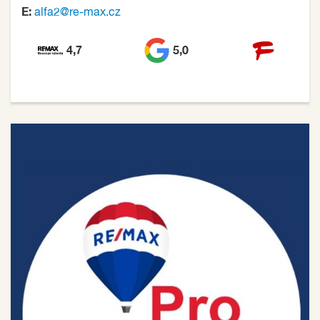
E:
alfa2@re-max.cz
4,7
5,0