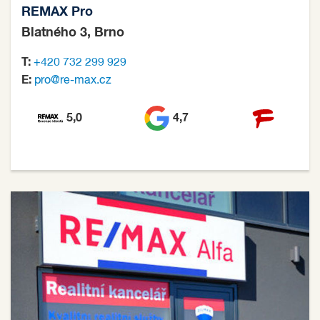
REMAX Pro
Blatného 3, Brno
T:
+420 732 299 929
E:
pro@re-max.cz
5,0
4,7