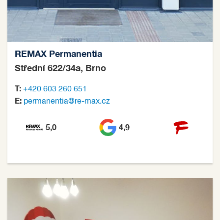
REMAX Permanentia
Střední 622/34a, Brno
T:
+420 603 260 651
E:
permanentia@re-max.cz
5,0
4,9