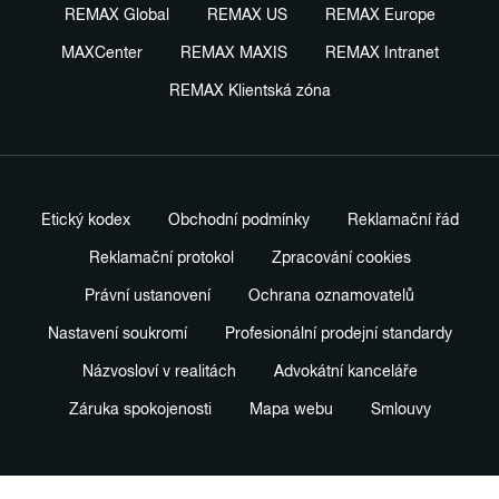
REMAX Global
REMAX US
REMAX Europe
MAXCenter
REMAX MAXIS
REMAX Intranet
REMAX Klientská zóna
Etický kodex
Obchodní podmínky
Reklamační řád
Reklamační protokol
Zpracování cookies
Právní ustanovení
Ochrana oznamovatelů
Nastavení soukromí
Profesionální prodejní standardy
Názvosloví v realitách
Advokátní kanceláře
Záruka spokojenosti
Mapa webu
Smlouvy