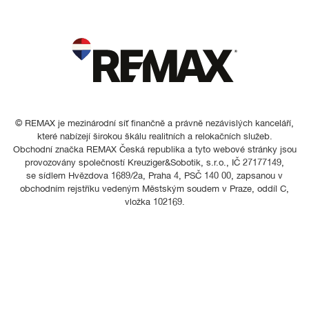
© REMAX je mezinárodní síť finančně a právně nezávislých kanceláří,
které nabízejí širokou škálu realitních a relokačních služeb.
Obchodní značka REMAX Česká republika a tyto webové stránky jsou
provozovány společností Kreuziger&Sobotik, s.r.o., IČ 27177149,
se sídlem Hvězdova 1689/2a, Praha 4, PSČ 140 00, zapsanou v
obchodním rejstříku vedeným Městským soudem v Praze, oddíl C,
vložka 102169.